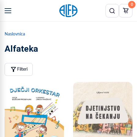
0
Naslovnica
Alfateka
filter_alt
Filteri