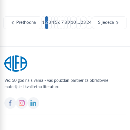
chevron_left
chevron_right
Prethodna
1
2
3
4
5
6
7
8
9
10
...
23
24
Sljedeća
Već 50 godina s vama - vaš pouzdan partner za obrazovne
materijale i kvalitetnu literaturu.