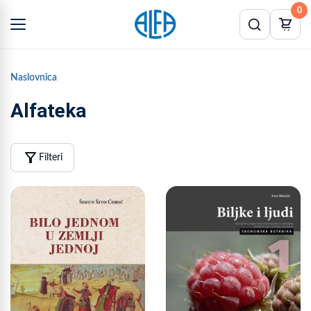
0
Naslovnica
Alfateka
filter_alt
Filteri