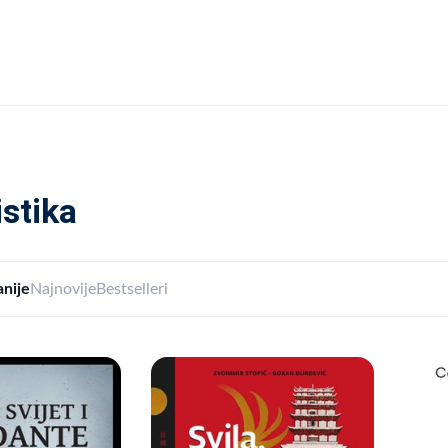
istika
nije
Najnovije
Bestselleri