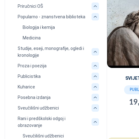
Priručnici OŠ
Popularno - znanstvena biblioteka
Biologija i kemija
Medicina
Studije, eseji, monografije, ogledi i
kronologije
Proza i poezija
Publicistika
SVIJE
Kuharice
PUBL
Posebna izdanja
19
Sveučilišni udžbenici
Rani i predškolski odgoj i
obrazovanje
Sveučilišni udžbenici