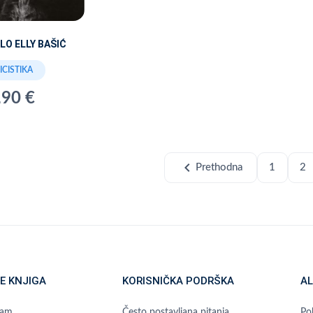
ELO ELLY BAŠIĆ
ICISTIKA
,90 €
chevron_left
Prethodna
1
2
E KNJIGA
KORISNIČKA PODRŠKA
AL
ram
Često postavljana pitanja
Pol