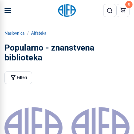
0
Naslovnica
Alfateka
Popularno - znanstvena
biblioteka
filter_alt
Filteri