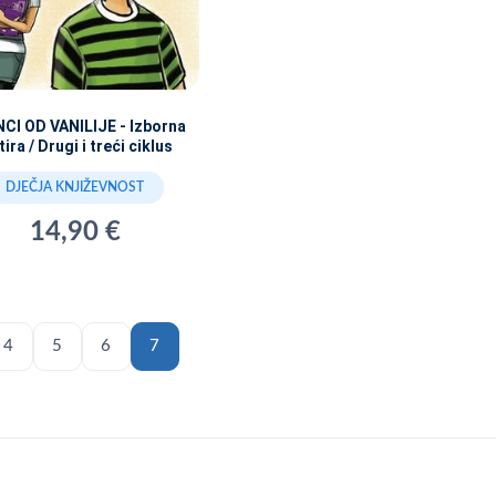
CI OD VANILIJE - Izborna
tira / Drugi i treći ciklus
DJEČJA KNJIŽEVNOST
14,90 €
4
5
6
7