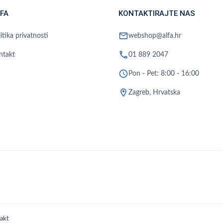
FA
KONTAKTIRAJTE NAS
mail
itika privatnosti
webshop@alfa.hr
phone
ntakt
01 889 2047
schedule
Pon - Pet: 8:00 - 16:00
location_on
Zagreb, Hrvatska
akt