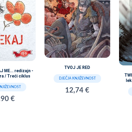
TVOJ JE RED
 ME... redizajn -
TWI
ra / Treći ciklus
DJEČJA KNJIŽEVNOST
lek
KNJIŽEVNOST
12,74 €
,90 €