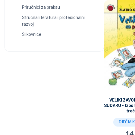
Priručnici za praksu
Stručna literatura i profesionalni
razvoj
Slikovnice
VELIKI ZAV
SUDARU - Izborn
treć
DJEČJA 
14