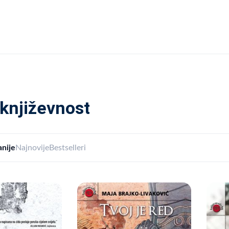
 književnost
nije
Najnovije
Bestselleri