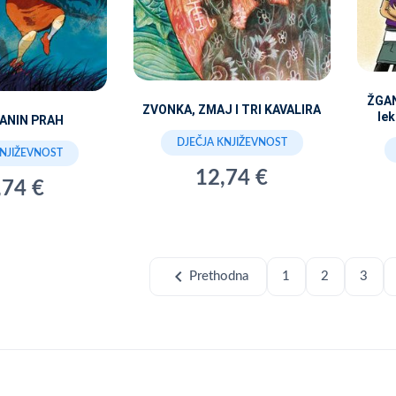
ŽGAN
ZVONKA, ZMAJ I TRI KAVALIRA
lek
ANIN PRAH
DJEČJA KNJIŽEVNOST
KNJIŽEVNOST
12,74 €
,74 €
chevron_left
Prethodna
1
2
3