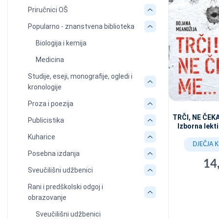
Priručnici OŠ
Popularno - znanstvena biblioteka
Biologija i kemija
Medicina
Studije, eseji, monografije, ogledi i
kronologije
Proza i poezija
TRČI, NE ČEKAJ
Publicistika
Izborna lekti
Kuharice
DJEČJA 
Posebna izdanja
14
Sveučilišni udžbenici
Rani i predškolski odgoj i
obrazovanje
Sveučilišni udžbenici