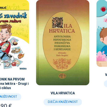
V
ODNIK NA PRVOM
a lektira - Drugi i
i ciklus
VILA HRVATICA
KNJIŽEVNOST
DJEČJA KNJIŽEVNOST
,90 €