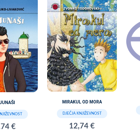
MIRAKUL OD MORA
IJUNAŠI
DJEČJA KNJIŽEVNOST
KNJIŽEVNOST
12,74 €
,74 €