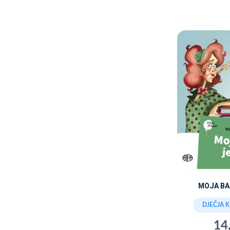
MOJA BA
DJEČJA 
14