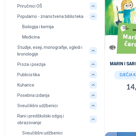
Priručnici OŠ
Popularno - znanstvena biblioteka
Biologija i kemija
Medicina
Studije, eseji, monografije, ogledi i
kronologije
MARIN I SAR
Proza i poezija
Publicistika
DJEČJA 
Kuharice
14
Posebna izdanja
Sveučilišni udžbenici
Rani i predškolski odgoj i
obrazovanje
Sveučilišni udžbenici