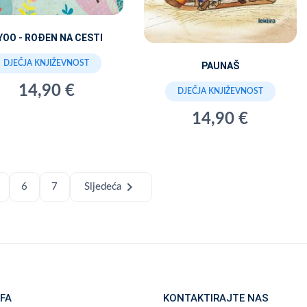
YOO - ROĐEN NA CESTI
DJEČJA KNJIŽEVNOST
PAUNAŠ
14,90 €
DJEČJA KNJIŽEVNOST
14,90 €
chevron_right
6
7
Sljedeća
FA
KONTAKTIRAJTE NAS