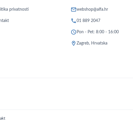
mail
itika privatnosti
webshop@alfa.hr
phone
ntakt
01 889 2047
schedule
Pon - Pet: 8:00 - 16:00
location_on
Zagreb, Hrvatska
akt