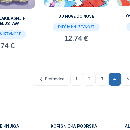
O
OD NOVE DO NOVE
VAKIDAŠNJIH
TELJSTAVA
DJEČJA KNJIŽEVNOST
KNJIŽEVNOST
12,74 €
,74 €
chevron_left
Prethodna
1
2
3
4
5
E KNJIGA
KORISNIČKA PODRŠKA
AL