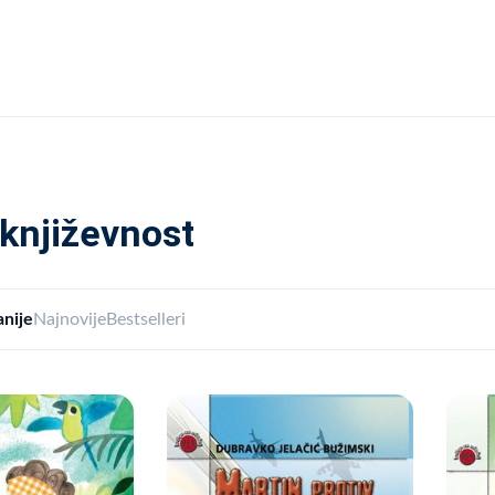
 književnost
nije
Najnovije
Bestselleri