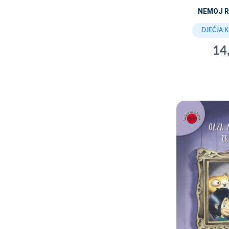
NEMOJ R
DJEČJA 
14