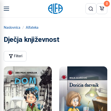
0
Naslovnica
Alfateka
Dječja književnost
filter_alt
Filteri