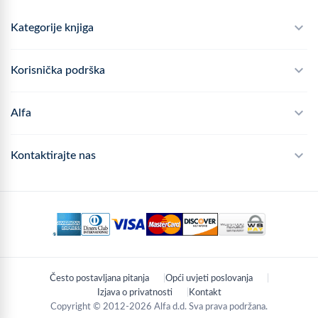
Kategorije knjiga
Školski program
Korisnička podrška
Alfateka
Često postavljana pitanja
Alfa
Didaktika
Dostava
Politika privatnosti
Kontaktirajte nas
Povrat robe
Kontakt
mail
webshop@alfa.hr
Načini plaćanja
phone
01 889 2047
Praćenje narudžbe
schedule
Pon - Pet: 8:00 - 16:00
Često postavljana pitanja
Opći uvjeti poslovanja
location_on
Zagreb, Hrvatska
Izjava o privatnosti
Kontakt
Copyright © 2012-2026 Alfa d.d. Sva prava podržana.