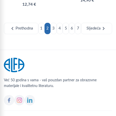
14,90 €
12,74 €
chevron_left
chevron_right
Prethodna
1
2
3
4
5
6
7
Sljedeća
Već 50 godina s vama - vaš pouzdan partner za obrazovne
materijale i kvalitetnu literaturu.